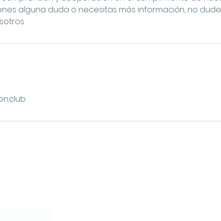
tienes alguna duda o necesitas más información, no dud
otros.
on.club
letter