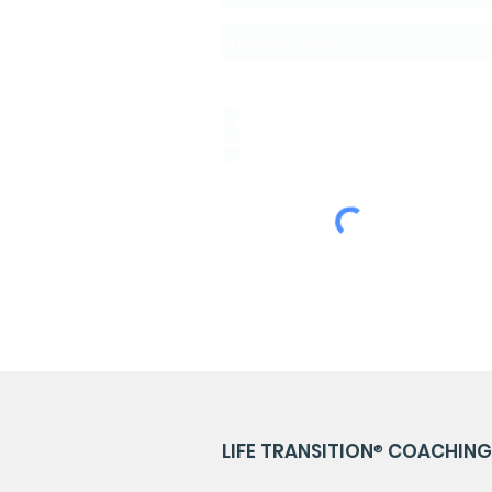
Idioma de Preferencia:
*
ESPAÑOL
PORTUGUÊS
ENGLISH
LIFE TRANSITION
®
COACHING 