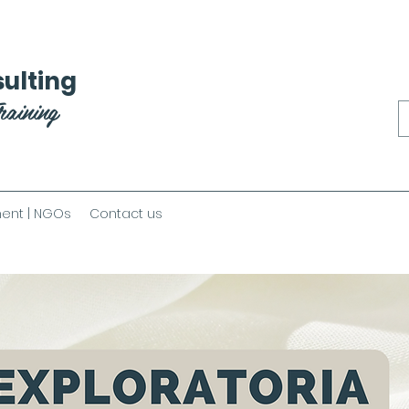
ulting
raining
ent | NGOs
Contact us