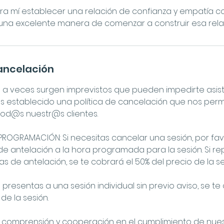
ra mí establecer una relación de confianza y empatía con
una excelente manera de comenzar a construir esa rela
Cancelación
 veces surgen imprevistos que pueden impedirte asistir 
s establecido una política de cancelación que nos permi
 tod@s nuestr@s clientes.
OGRAMACIÓN: Si necesitas cancelar una sesión, por favo
e antelación a la hora programada para la sesión. Si 
 de antelación, se te cobrará el 50% del precio de la se
 presentas a una sesión individual sin previo aviso, se te
de la sesión.
comprensión y cooperación en el cumplimiento de nuest