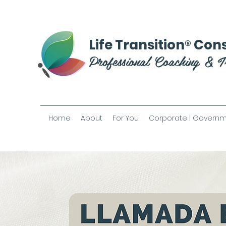
®
Life Transition
Cons
Professional Coaching & T
Home
About
For You
Corporate | Governm