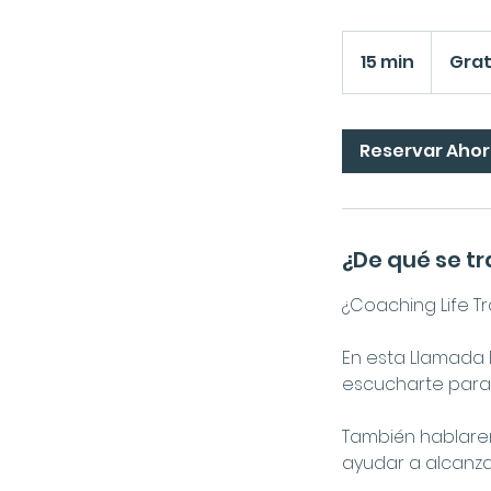
Gratis
15 min
1
Grat
5
m
i
Reservar Aho
n
¿De qué se t
¿Coaching Life T
En esta Llamada 
escucharte para 
También hablarem
ayudar a alcanza