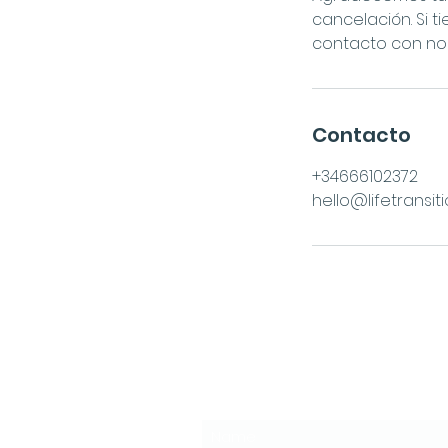
cancelación. Si 
contacto con nos
Contacto
+34666102372
hello@lifetransiti
Subscribe to the News