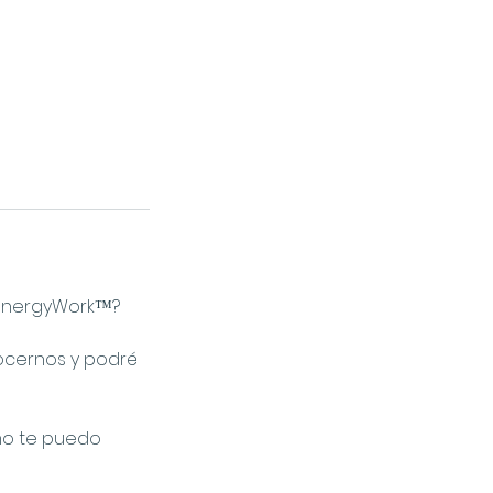
o EnergyWork™?
ocernos y podré
ómo te puedo