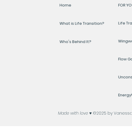
Home
FOR YO
Life Tr
What is Life Transition?
Wingw
Who's Behind It?
Flow 
Uncons
Energ
Made with love ♥️
©2025 by Vanessa A