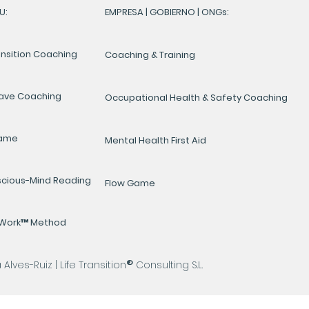
U:
EMPRESA | GOBIERNO | ONGs:
ansition Coaching
Coaching & Training
ave Coaching
Occupational Health & Safety Coaching
Game
Mental Health First Aid
cious-Mind Reading
Flow Game
yWork™ Method
®
lves-Ruiz | Life Transition
Consulting S.L.