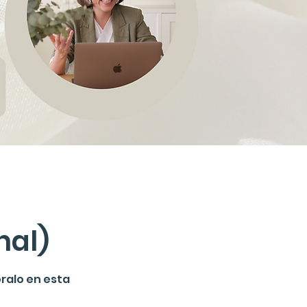
nal)
óralo en esta