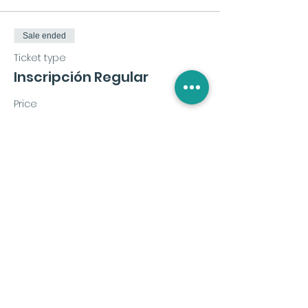
Sale ended
Ticket type
Inscripción Regular
Price
€72.00
+€1.80 ticket service fee
Share this event