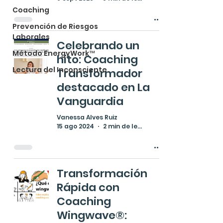
Coaching
Prevención de Riesgos
Laborales
Celebrando un
Método EnergyWork™
hito: Coaching
Lectura del Inconsciente
Transformador
destacado en La
Vanguardia
Vanessa Alves Ruiz
15 ago 2024
2 min de lectura
Transformación
Rápida con
Coaching
Wingwave®: