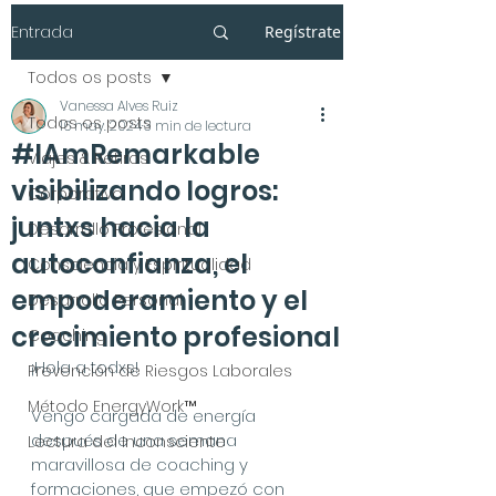
Entrada
Regístrate
Todos os posts
Vanessa Alves Ruiz
Todos os posts
16 may. 2024
3 min de lectura
#IAmRemarkable
Viajes & Retiros
visibilizando logros:
Corporativo
juntxs hacia la
Desarrollo Profesional
autoconfianza, el
Consciencia y Espiritualidad
empoderamiento y el
Desarrollo Personal
crecimiento profesional
Coaching
¡Hola a todxs!
Prevención de Riesgos Laborales
Método EnergyWork™
Vengo cargada de energía 
después de una semana 
Lectura del Inconsciente
maravillosa de coaching y 
formaciones, que empezó con 