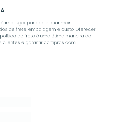
GA
m ótimo lugar para adicionar mais
os de frete, embalagem e custo. Oferecer
política de frete é uma ótima maneira de
 clientes e garantir compras com
lette
r
En Tránsito
lusivas y Tips para tu Transformación