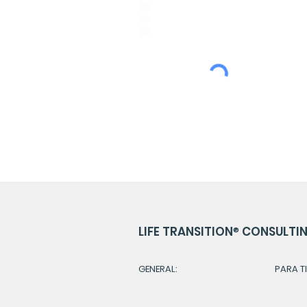
ESPAÑOL
PORTUGUÊS
ENGLISH
LIFE TRANSITION
®
CONSULTING
GENERAL:
PARA TI