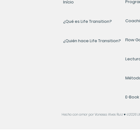
Progra
Início
Coach
¿Qué es Life Transition?
Flow 
¿Quién hace Life Transition?
Lectur
Método
E-Book
Hecho con amor por Vanessa Alves Ruiz ♥️
©2026 Lif