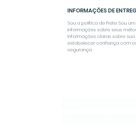
INFORMAÇÕES DE ENTRE
Sou a política de frete. Sou u
informações sobre seus métod
informações claras sobre sua 
estabelecer confiança com os
segurança.
Suscríbete a la News
Noticias, Eventos, Ventajas Exc
Idioma de Preferencia:
*