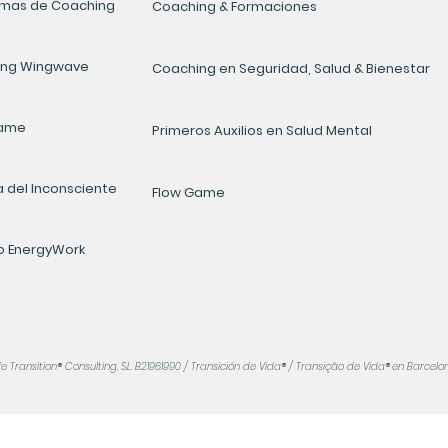
mas de Coaching
Coaching & Formaciones
ing Wingwave
Coaching en Seguridad, Salud & Bienestar
Game
Primeros Auxilios en Salud Mental
a del Inconsciente
Flow Game
 EnergyWork
e Transition
®
Consulting, S.L. B21961990
/ Transición de Vida
®
/ Transição de Vida
®
en Barcelo