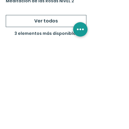
Meditación de las Rosas NIVEL 2
Ver todos
3 elementos más disponibles
Compartir este Evento
Suscríbete a la Newslette
r
En Tránsito
Noticias, Eventos, Ventajas Exclusivas y
Tips para tu Transformación