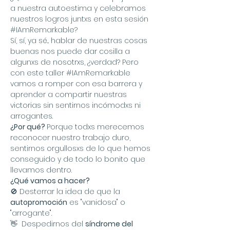
a nuestra autoestima y celebramos 
nuestros logros juntxs en esta sesión 
#IAmRemarkable
?
Sí, sí, ya sé... hablar de nuestras cosas 
buenas nos puede dar cosilla a 
algunxs de nosotrxs, ¿verdad? Pero 
con este taller 
#IAmRemarkable
vamos a romper con esa barrera y 
aprender a compartir nuestras 
victorias sin sentirnos incómodxs ni 
arrogantes.
¿Por qué? 
Porque todxs merecemos 
reconocer nuestro trabajo duro, 
sentirnos orgullosxs de lo que hemos 
conseguido y de todo lo bonito que 
llevamos dentro.
¿Qué vamos a hacer?
🚫 Desterrar la idea de que la 
autopromoción
 es "vanidosa" o 
"arrogante".
👋  Despedirnos del 
síndrome del 