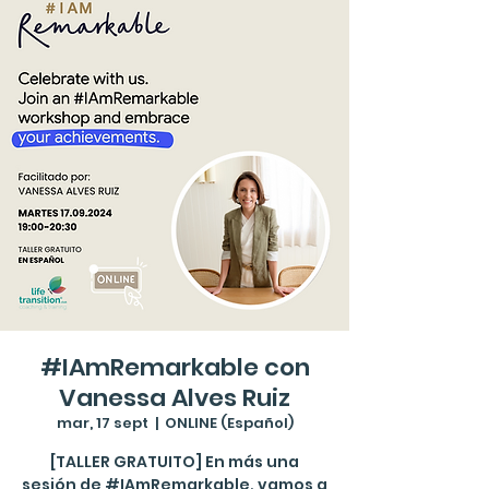
#IAmRemarkable con
Vanessa Alves Ruiz
mar, 17 sept
  |  
ONLINE (Español)
[TALLER GRATUITO] En más una
sesión de #IAmRemarkable, vamos a