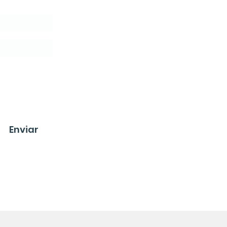
lusivas y Tips para tu Transformación
Enviar