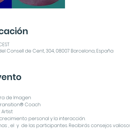
icación
 CEST
 del Consell de Cent, 304, 08007 Barcelona, España
vento
ora de Imagen
e Transition® Coach
Artist
crecimiento personal y la interacción.
as: 
, el 
 y 
 de las participantes. Recibirás consejos valioso