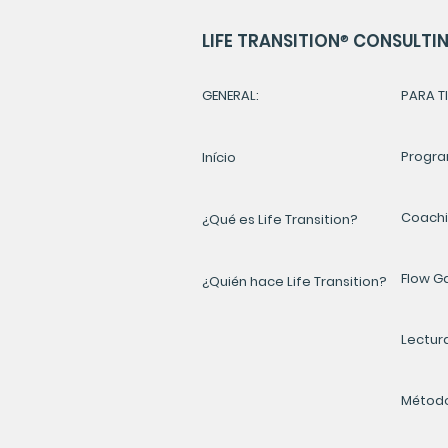
LIFE TRANSITION
®
CONSULTING
GENERAL:
PARA TI
Progra
Início
Coach
¿Qué es Life Transition?
Flow 
¿Quién hace Life Transition?
Lectur
Método