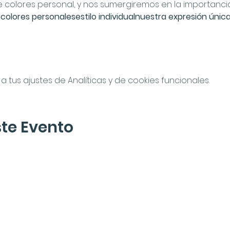
e colores personal, y nos sumergiremos en la importancia 
e colores personales
estilo individual
nuestra expresión única 
tus ajustes de Analíticas y de cookies funcionales.
te Evento
lette
r
En Tránsito