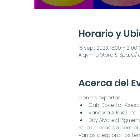
Horario y Ub
18 sept 2023, 18:00 – 21:00
Alqvimia Store & Spa, C/
Acerca del E
Con las expertas:
Gabi Rovetto | Ases
Vanessa A. Ruiz | Lif
Day Alvarez | Pigment 
Será un espacio para el 
Vamos a explorar los tem